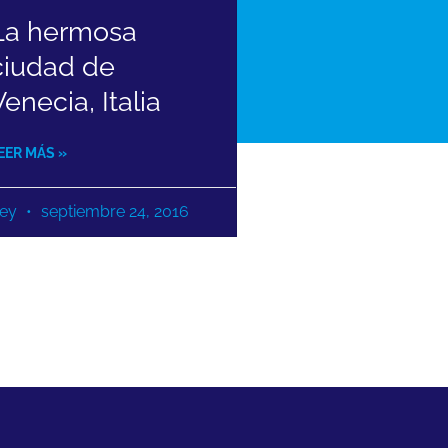
La hermosa
ciudad de
Venecia, Italia
EER MÁS »
ey
septiembre 24, 2016