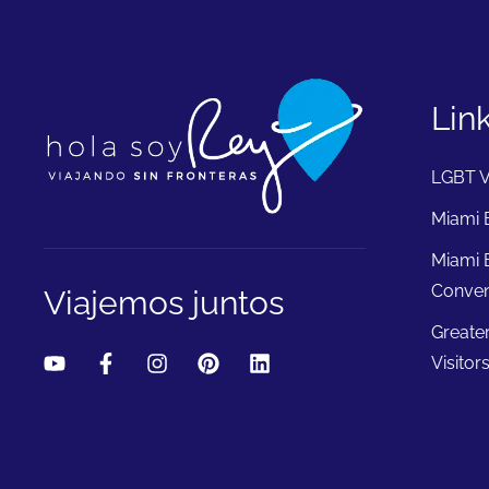
Lin
LGBT V
Miami B
Miami 
Conven
Viajemos juntos
Greate
Visitor