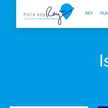
REY
PLA
I