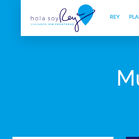
REY
PLA
M