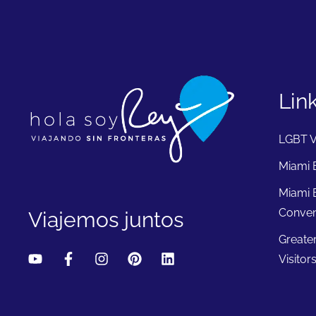
Lin
LGBT V
Miami B
Miami 
Conven
Viajemos juntos
Greate
Visitor