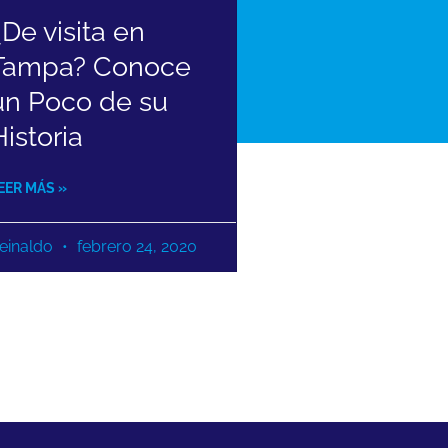
¿De visita en
Tampa? Conoce
un Poco de su
Historia
EER MÁS »
einaldo
febrero 24, 2020