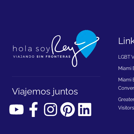
Lin
LGBT V
Miami B
Miami 
Conven
Viajemos juntos
Greate
Visitor