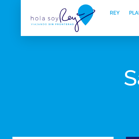
REY
PLA
S