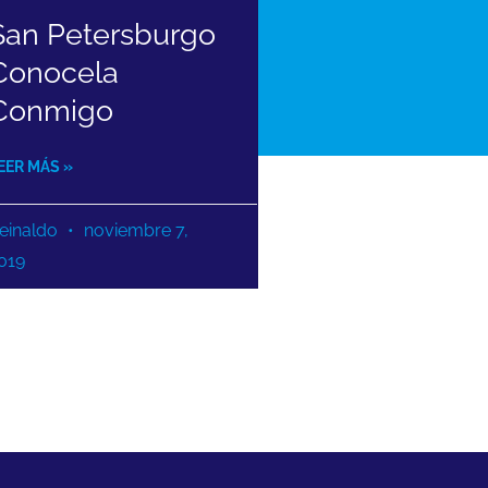
San Petersburgo
Conocela
Conmigo
EER MÁS »
einaldo
noviembre 7,
019