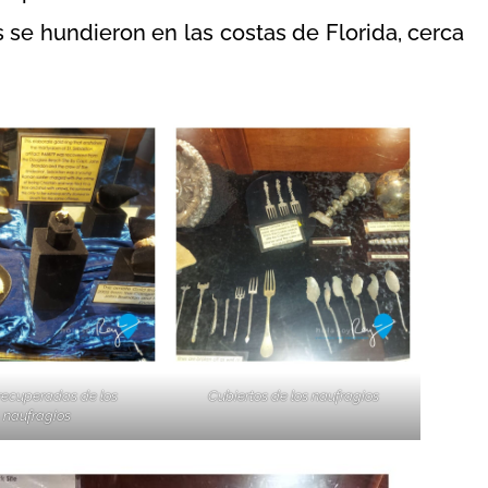
s se hundieron en las costas de Florida, cerca
recuperadas de los
Cubiertos de los naufragios
naufragios