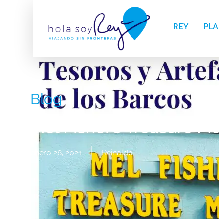
REY
PLA
Blog
Mel Fisher’s Treasure 
enero 28, 2021
Reinaldo