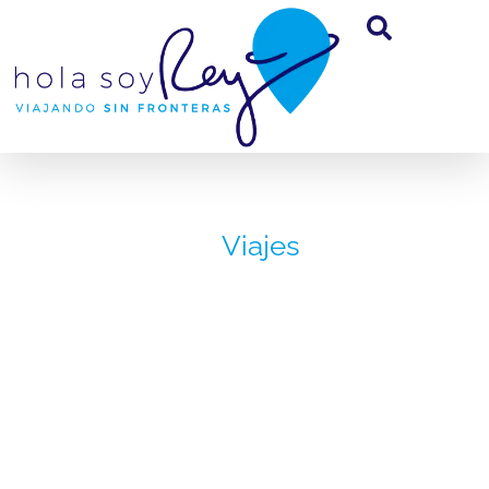
Viajes
Éfeso o
Ephesus una
antigua ciudad