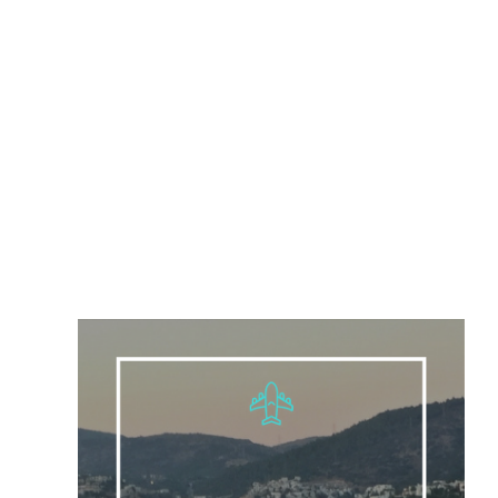
sepultada con
él tiempo
marzo 24, 2017
Rey