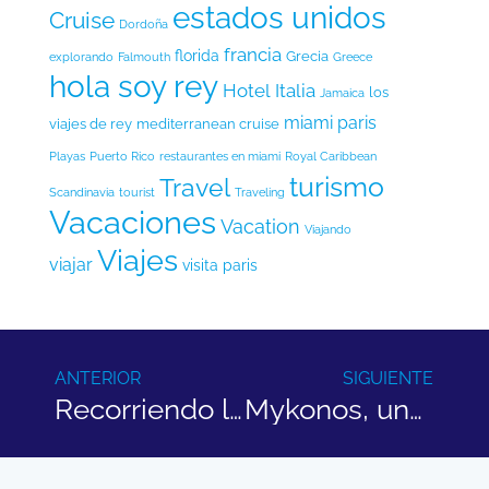
estados unidos
Cruise
Dordoña
francia
florida
Grecia
explorando
Falmouth
Greece
hola soy rey
Hotel
Italia
los
Jamaica
miami
paris
viajes de rey
mediterranean cruise
Playas
Puerto Rico
restaurantes en miami
Royal Caribbean
turismo
Travel
Scandinavia
tourist
Traveling
Vacaciones
Vacation
Viajando
Viajes
viajar
visita paris
ANTERIOR
SIGUIENTE
Recorriendo la Bella Isla de Santorini, Grecia
Mykonos, una de las mas famosas islas griega en el Egeo