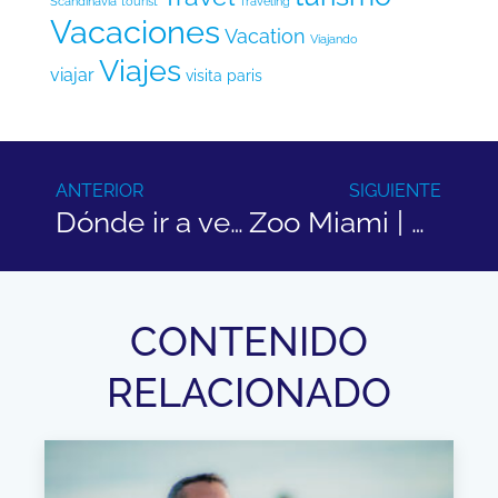
Scandinavia
tourist
Traveling
Vacaciones
Vacation
Viajando
Viajes
viajar
visita paris
ANTERIOR
SIGUIENTE
Dónde ir a ver Ballenas
Zoo Miami | Zoológico de Miami
CONTENIDO
RELACIONADO