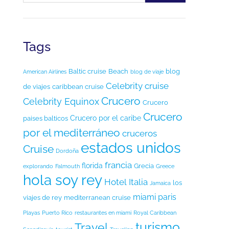
Tags
Baltic cruise
Beach
blog
American Airlines
blog de viaje
Celebrity cruise
de viajes
caribbean cruise
Crucero
Celebrity Equinox
Crucero
Crucero
Crucero por el caribe
paises balticos
por el mediterráneo
cruceros
estados unidos
Cruise
Dordoña
francia
florida
Grecia
explorando
Falmouth
Greece
hola soy rey
Hotel
Italia
los
Jamaica
miami
paris
viajes de rey
mediterranean cruise
Playas
Puerto Rico
restaurantes en miami
Royal Caribbean
turismo
Travel