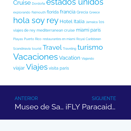
estados unidos
Cruise
Dordoña
francia
florida
Grecia
explorando
Falmouth
Greece
hola soy rey
Hotel
Italia
los
Jamaica
miami
paris
viajes de rey
mediterranean cruise
Playas
Puerto Rico
restaurantes en miami
Royal Caribbean
turismo
Travel
Scandinavia
tourist
Traveling
Vacaciones
Vacation
Viajando
Viajes
viajar
visita paris
ANTERIOR
SIGUIENTE
Museo de Salvador Dalí
iFLY Paracaidismo Bajo Techo