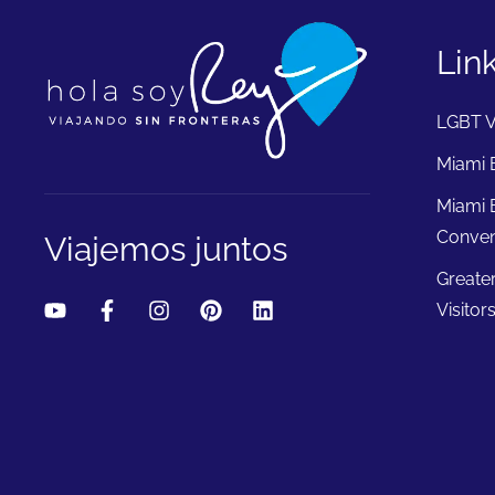
Lin
LGBT V
Miami B
Miami 
Conven
Viajemos juntos
Greate
Visitor