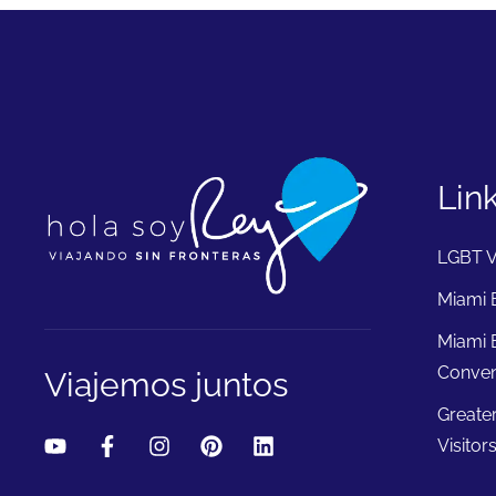
Lin
LGBT V
Miami B
Miami 
Conven
Viajemos juntos
Greate
Visitor