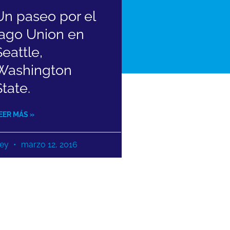
Un paseo por el
lago Union en
Seattle,
Washington
State.
EER MÁS »
ey
marzo 12, 2016