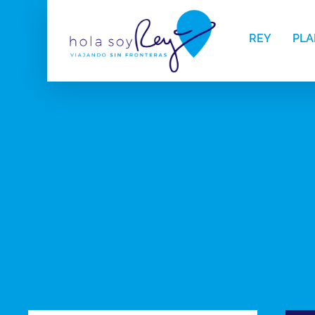
REY
PLA