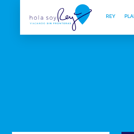
REY
PLA