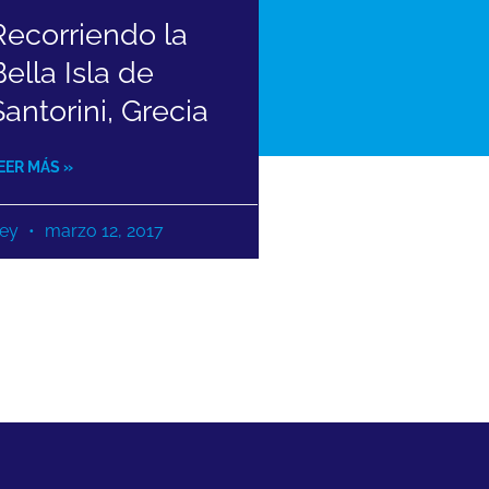
Recorriendo la
Bella Isla de
Santorini, Grecia
EER MÁS »
ey
marzo 12, 2017