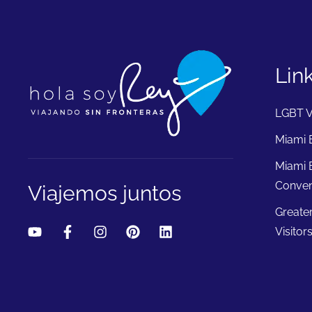
Lin
LGBT V
Miami B
Miami 
Conven
Viajemos juntos
Greate
Visitor