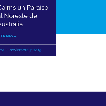
Cairns un Paraíso
al Noreste de
Australia
EER MÁS »
ey
noviembre 7, 2015