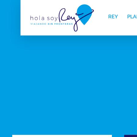
REY
PLA