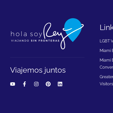
Lin
LGBT V
Miami B
Miami 
Conven
Viajemos juntos
Greate
Visitor