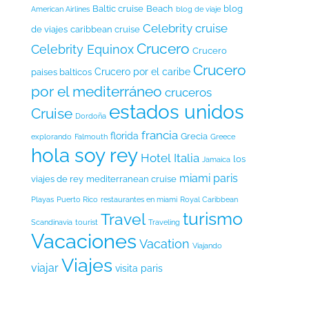
Baltic cruise
Beach
blog
American Airlines
blog de viaje
Celebrity cruise
de viajes
caribbean cruise
Crucero
Celebrity Equinox
Crucero
Crucero
Crucero por el caribe
paises balticos
por el mediterráneo
cruceros
estados unidos
Cruise
Dordoña
francia
florida
Grecia
explorando
Falmouth
Greece
hola soy rey
Hotel
Italia
los
Jamaica
miami
paris
viajes de rey
mediterranean cruise
Playas
Puerto Rico
restaurantes en miami
Royal Caribbean
turismo
Travel
Scandinavia
tourist
Traveling
Vacaciones
Vacation
Viajando
Viajes
viajar
visita paris