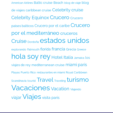
Baltic cruise
Beach
blog
American Airlines
blog de viaje
Celebrity cruise
de viajes
caribbean cruise
Crucero
Celebrity Equinox
Crucero
Crucero
Crucero por el caribe
paises balticos
por el mediterráneo
cruceros
estados unidos
Cruise
Dordoña
francia
florida
Grecia
explorando
Falmouth
Greece
hola soy rey
Hotel
Italia
los
Jamaica
miami
paris
viajes de rey
mediterranean cruise
Playas
Puerto Rico
restaurantes en miami
Royal Caribbean
turismo
Travel
Scandinavia
tourist
Traveling
Vacaciones
Vacation
Viajando
Viajes
viajar
visita paris